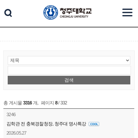
본문 바로가기
총 게시물
3316
개
,
페이지
8
/ 332
3246
김학관 전 충북경찰청장, 청주대 명사특강
2026.05.27