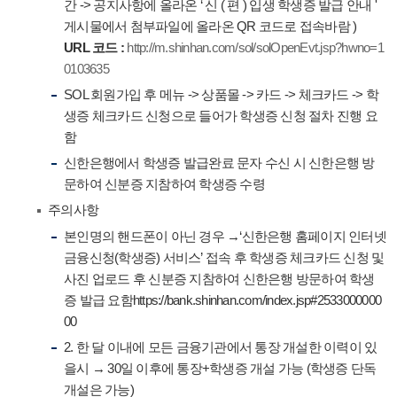
간 -> 공지사항에 올라온 ‘ 신 ( 편 ) 입생 학생증 발급 안내 '
게시물에서 첨부파일에 올라온 QR 코드로 접속바람 )
URL
코드 :
http://m.shinhan.com/sol/solOpenEvt.jsp?hwno=1
0103635
SOL 회원가입 후 메뉴 -> 상품몰 -> 카드 -> 체크카드 -> 학
생증 체크카드 신청으로 들어가 학생증 신청 절차 진행 요
함
신한은행에서 학생증 발급완료 문자 수신 시 신한은행 방
문하여 신분증 지참하여 학생증 수령
주의사항
본인명의 핸드폰이 아닌 경우 →‘신한은행 홈페이지 인터넷
금융신청(학생증) 서비스’ 접속 후 학생증 체크카드 신청 및
사진 업로드 후 신분증 지참하여 신한은행 방문하여 학생
증 발급 요함https://bank.shinhan.com/index.jsp#2533000000
00
2. 한 달 이내에 모든 금융기관에서 통장 개설한 이력이 있
을시 → 30일 이후에 통장+학생증 개설 가능 (학생증 단독
개설은 가능)