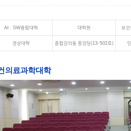
AI·SW융합대학
대학원
보건
경상대학
종합강의동 중강당(13-502호)
건의료과학대학