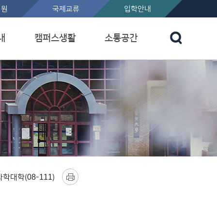
지원
국제교류
입학안내
내
캠퍼스생활
소통공간
대학(08-111)