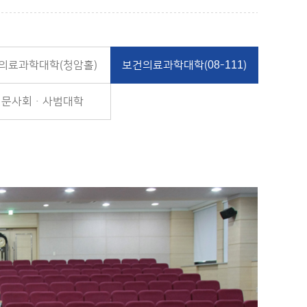
의료과학대학(청암홀)
보건의료과학대학(08-111)
인문사회ㆍ사범대학