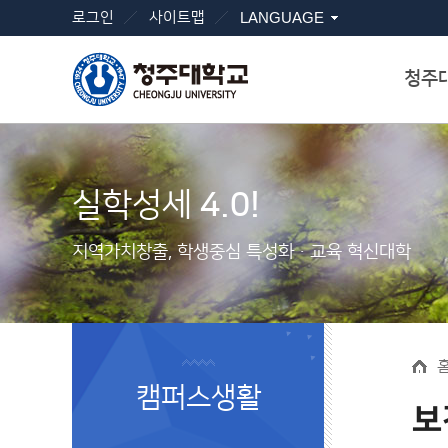
로그인
사이트맵
LANGUAGE
청주
실학성세
4.0!
지역가치창출, 학생중심 특성화ㆍ교육 혁신대학
캠퍼스생활
보