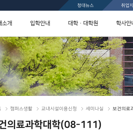
본문 바로가기
청대뉴스
취업
대소개
입학안내
대학ㆍ대학원
학사안
홈
캠퍼스생활
교내시설이용신청
세미나실
보건의료과학
건의료과학대학(08-111)