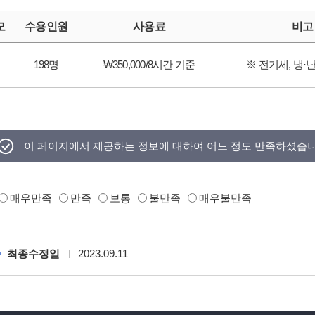
모
수용인원
사용료
비고
198명
₩350,000/8시간 기준
※ 전기세, 냉·
이 페이지에서 제공하는 정보에 대하여 어느 정도 만족하셨습
매우만족
만족
보통
불만족
매우불만족
최종수정일
2023.09.11