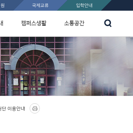
지원
국제교류
입학안내
내
캠퍼스생활
소통공간
원단 이용안내