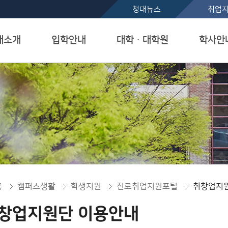
본문 바로가기
청대뉴스
취업
대소개
입학안내
대학ㆍ대학원
학사안
홈
캠퍼스생활
학생지원
진로취업지원포털
취창업지
창업지원단 이용안내