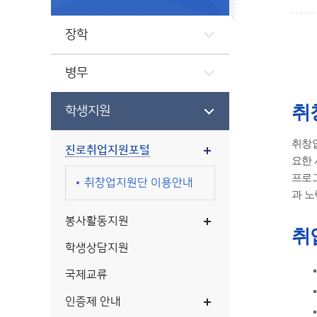
장학
병무
취
학생지원
취창업
진로취업지원포털
요한 
프로그
취창업지원단 이용안내
과 노
봉사활동지원
취
학생상담지원
국제교류
인증제 안내