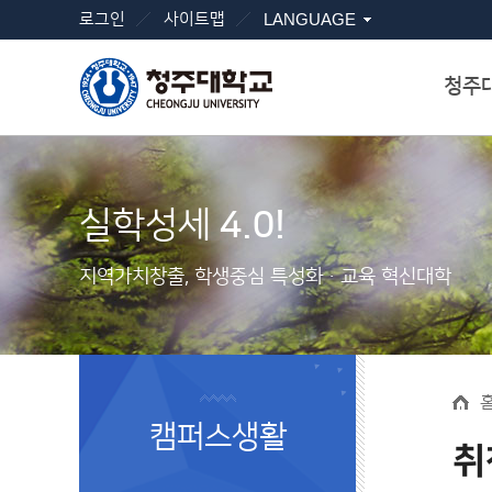
로그인
사이트맵
LANGUAGE
청주
실학성세
4.0!
지역가치창출, 학생중심 특성화ㆍ교육 혁신대학
캠퍼스생활
취