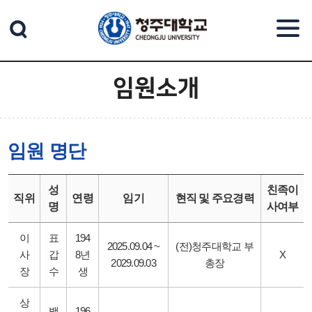
본문 바로가기
임원소개
임원 명단
성
친족이
직위
연령
임기
현직 및 주요경력
명
사여부
이
표
194
2025.09.04 ~
(전)청주대학교 부
사
갑
8년
X
2029.09.03
총장
장
수
생
상
백
196