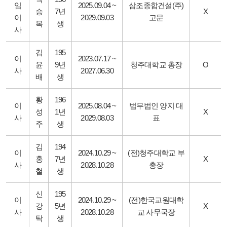
임
2025.09.04 ~
삼조종합건설(주)
승
7년
X
이
2029.09.03
고문
복
생
사
김
195
이
2023.07.17 ~
윤
9년
청주대학교 총장
O
사
2027.06.30
배
생
황
196
이
2025.08.04 ~
법무법인 양지 대
성
1년
X
사
2029.08.03
표
주
생
김
194
이
2024.10.29 ~
(전)청주대학교 부
홍
7년
X
사
2028.10.28
총장
철
생
신
195
이
2024.10.29 ~
(전)한국교원대학
강
5년
X
사
2028.10.28
교 사무국장
탁
생