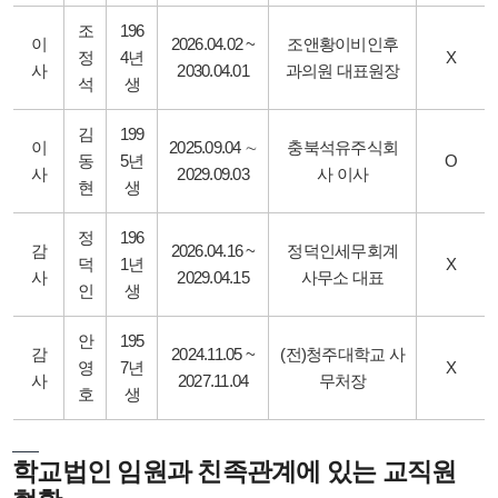
조
196
이
2026.04.02 ~
조앤황이비인후
정
4년
X
사
2030.04.01
과의원 대표원장
석
생
김
199
이
2025.09.04 ∼
충북석유주식회
동
5년
O
사
2029.09.03
사 이사
현
생
정
196
감
2026.04.16 ~
정덕인세무회계
덕
1년
X
사
2029.04.15
사무소 대표
인
생
안
195
감
2024.11.05 ~
(전)청주대학교 사
영
7년
X
사
2027.11.04
무처장
호
생
학교법인 임원과 친족관계에 있는 교직원