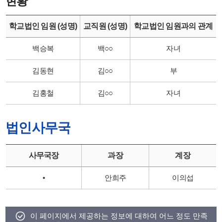
현황
학교법인 임원 (성명)
교직원 (성명)
학교법인 임원과의 관계
백승복
백○○
자녀
김동현
김○○
부
김홍철
김○○
자녀
법인사무국
사무국장
과장
계장
•
안희주
이의섭
이 페이지에서 제공하는 정보에 대하여 어느 정도 만족