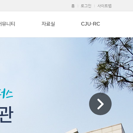
홈
로그인
사이트맵
커뮤니티
자료실
CJU-RC
관