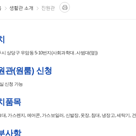
홈
생활관 소개
진원관
치
시 상당구 우암동 5-10번지(사회과학대․사범대(옆))
원관(원룸) 신청
실 신청 가능
치품목
대, 가스렌지, 에어콘, 가스보일러, 신발장, 옷장, 침대, 냉장고, 세탁기, 
부사항