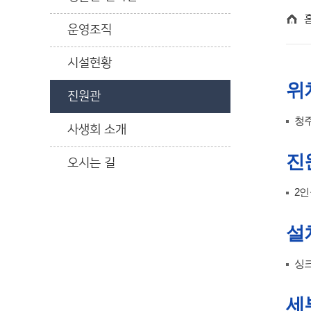
운영조직
시설현황
위
진원관
청주
사생회 소개
진
오시는 길
2인
설
싱크
세