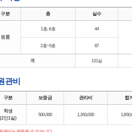
구분
층
실수
1층, 6층
44
원룸
2층~5층
87
계
131실
원관비
구분
보증금
관리비
합
학생
500,000
1,350,000
1,850
(2인1실)
원관비는 변동될 수 있습니다.