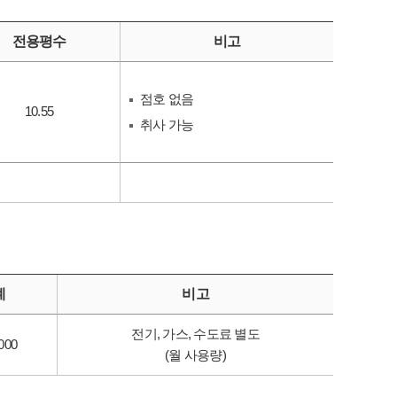
전용평수
비고
점호 없음
10.55
취사 가능
계
비고
전기, 가스, 수도료 별도
,000
(월 사용량)