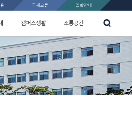
지원
국제교류
입학안내
내
캠퍼스생활
소통공간