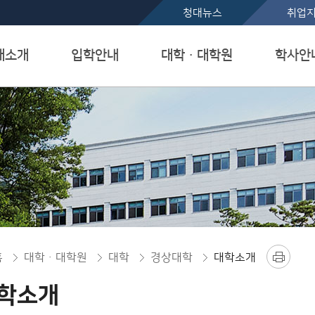
본문 바로가기
청대뉴스
취업
대소개
입학안내
대학ㆍ대학원
학사안
홈
대학ㆍ대학원
대학
경상대학
대학소개
학소개