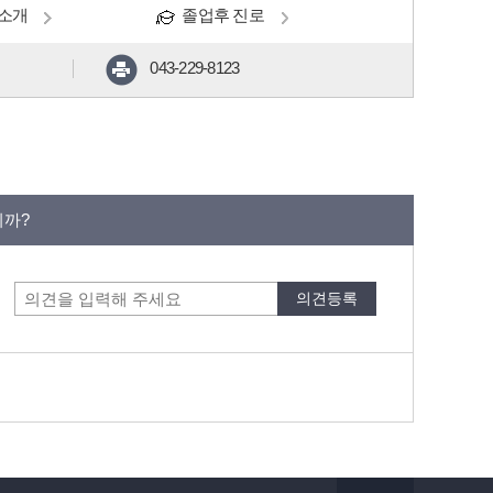
소개
졸업후 진로
043-229-8123
니까?