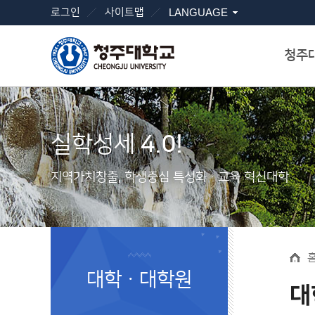
로그인
사이트맵
LANGUAGE
청주
실학성세
4.0!
지역가치창출, 학생중심 특성화ㆍ교육 혁신대학
대학ㆍ대학원
대