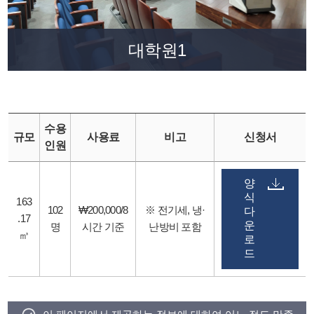
대학원1
수용
규모
사용료
비고
신청서
인원
양
식
163
102
₩200,000/8
※ 전기세, 냉·
다
.17
운
명
시간 기준
난방비 포함
㎥
로
드