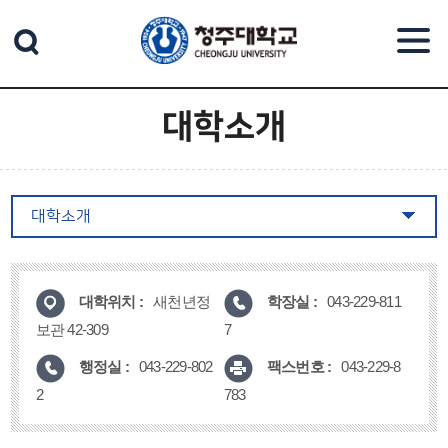
본문 바로가기
대학소개
대학소개
대학위치 :
학장실 :
새천년정
043-229-811
보관 42-309
7
행정실 :
팩스번호 :
043-229-802
043-229-8
2
783