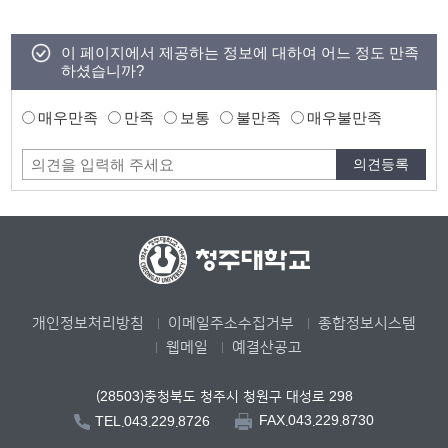
이 페이지에서 제공하는 정보에 대하여 어느 정도 만족
하셨습니까?
매우만족
만족
보통
불만족
매우불만족
개인정보처리방침
이메일주소수집거부
종합정보시스템
웹메일
예결산공고
(28503)충청북도 청주시 청원구 대성로 298
FAX.043.229.8730
TEL.043.229.8726