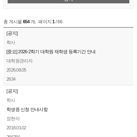
총 게시물
654
개
,
페이지
1
/ 66
[공지]
학사
[중요] 2026-2학기 대학원 재학생 등록기간 안내
대학원관리자
2026.08.05
2634
[공지]
학사
학생증 신청 안내사항
장현아
2018.03.02
266764