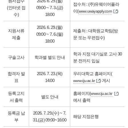
원서접수
2026. 6. 29.(월)
접수처 : (주)유웨이어플라
(인터넷 접
09:00 ~ 7. 3.(금)
이(
)
www.uwayapply.com
수)
18:00
2026. 6. 29.(월)
지원서류
제출처 : 대학원교학팀(방
09:00 ~ 7. 6.(월)
제출
문 또는 우편접수)
18:00
학과 지정 대기실로 고사 30
구술고사
학과별 별도 안내
분 전까지 입실
합격자 발
2026. 7. 23.(목)
우리대학교 홈페이지(
표
14:00
) 게시
www.cju.ac.kr
등록고지
홈페이지(
)
www.cju.ac.kr
별도 안내
서 출력
에서 출력
등록금 납
2026. 7. 29.(수) ~ 7.
해당 지정은행
부
31.(금) 09:00~16:00