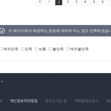
1
2
3
4
5
6
이 페이지에서 제공하는 정보에 대하여 어느 정도 만족하셨습
매우만족
만족
보통
불만족
매우불만족
부
개인정보처리방침
찾아오시는 길
대학별정보공시
예