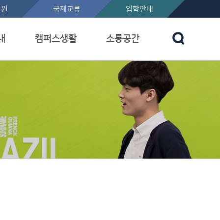
지원
국제교류
입학안내
내
캠퍼스생활
소통공간