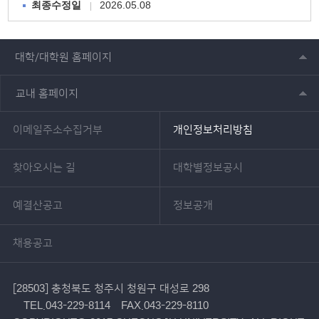
2026.05.08
최종수정일
대학/대학원 홈페이지
교내 홈페이지
이메일주소수집거부
개인정보처리방침
찾아오시는 길
대학별정보공시
예결산공고
정보공개
채용공고
[28503] 충청북도 청주시 청원구 대성로 298
TEL.043-229-8114
FAX.043-229-8110