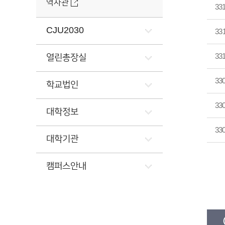
역사관
33
CJU2030
33
33
열린총장실
33
학교법인
33
대학정보
33
대학기관
캠퍼스안내