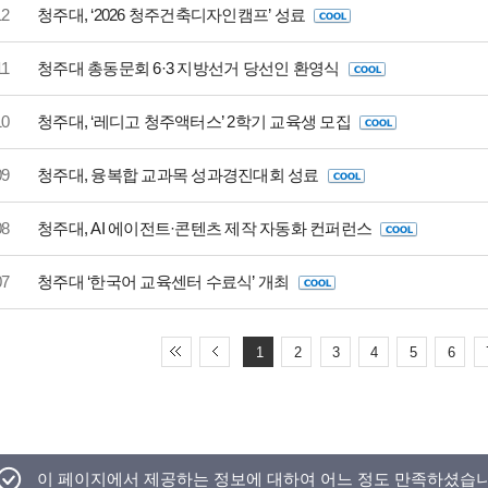
12
청주대, ‘2026 청주건축디자인캠프’ 성료
11
청주대 총동문회 6·3 지방선거 당선인 환영식
10
청주대, ‘레디고 청주액터스’ 2학기 교육생 모집
09
청주대, 융복합 교과목 성과경진대회 성료
08
청주대, AI 에이전트·콘텐츠 제작 자동화 컨퍼런스
07
청주대 ‘한국어 교육센터 수료식’ 개최
1
2
3
4
5
6
이 페이지에서 제공하는 정보에 대하여 어느 정도 만족하셨습