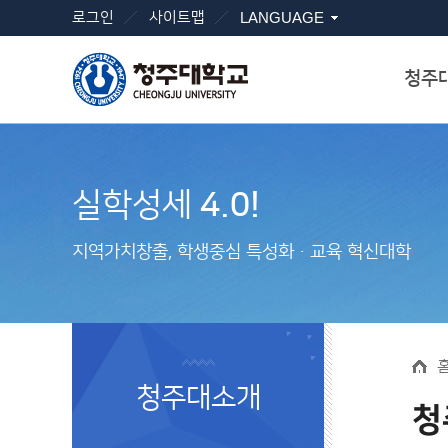
로그인
사이트맵
LANGUAGE
청주
실학성세
4.0!
지역가치창출, 학생중심 특성화ㆍ교육 혁신대학
청주대소개
청