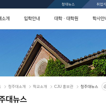
본문 바로가기
청대뉴스
취업
대소개
입학안내
대학ㆍ대학원
학사안
홈
청주대소개
학교소개
CJU 홍보관
청주대뉴스
주대뉴스