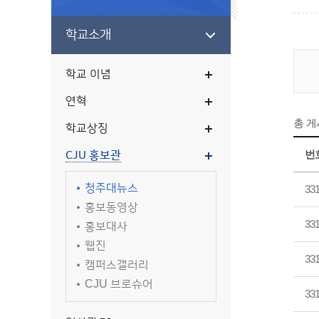
학교소개
학교 이념
연혁
총 
학교상징
번
CJU 홍보관
청주대뉴스
33
홍보동영상
33
홍보대사
웹진
33
캠퍼스갤러리
CJU 브로슈어
33