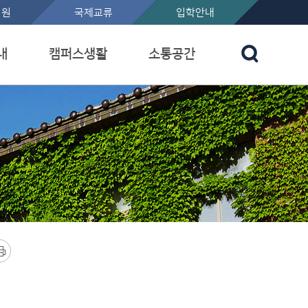
지원
국제교류
입학안내
내
캠퍼스생활
소통공간