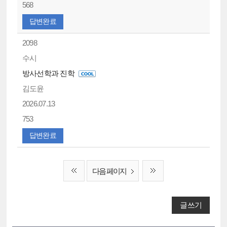
568
답변완료
2098
수시
방사선학과 진학
김도윤
2026.07.13
753
답변완료
다음 페이지
글쓰기