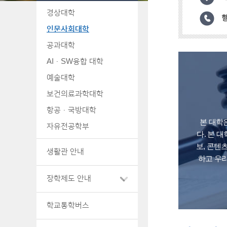
경상대학
행
인문사회대학
공과대학
AI·SW융합 대학
예술대학
보건의료과학대학
항공·국방대학
본 대학
자유전공학부
다. 본 
보, 콘텐
생활관 안내
하고 우
장학제도 안내
학교통학버스