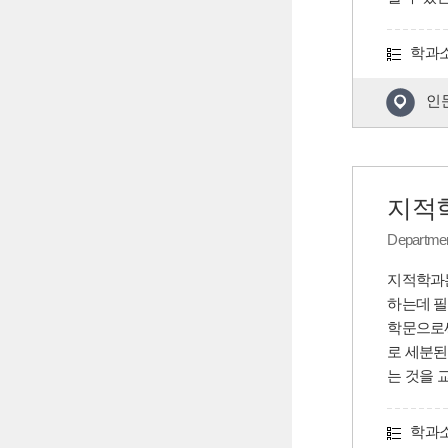
학과
인
지적
Departme
지적학과는 
하는데 필
학문으로써
로 세분된다
는 것을 
학과