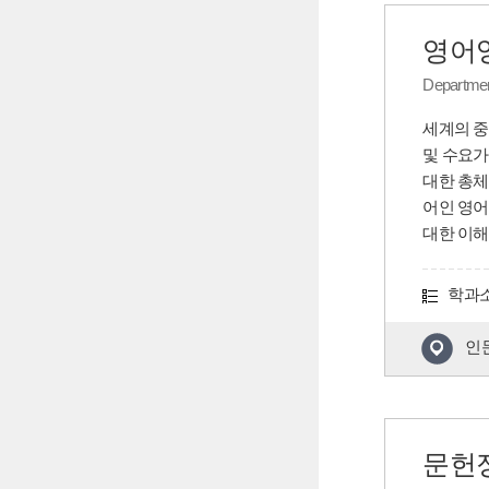
영어
Department
세계의 중
및 수요가
대한 총체
어인 영어
대한 이해
학과
인
문헌