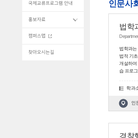
인문사
국제교류프로그램 안내
홍보자료
법학
캠퍼스맵
Departmen
법학과는 
찾아오시는길
법적 기초
개설하여 
습 프로그
학과
인
경찰