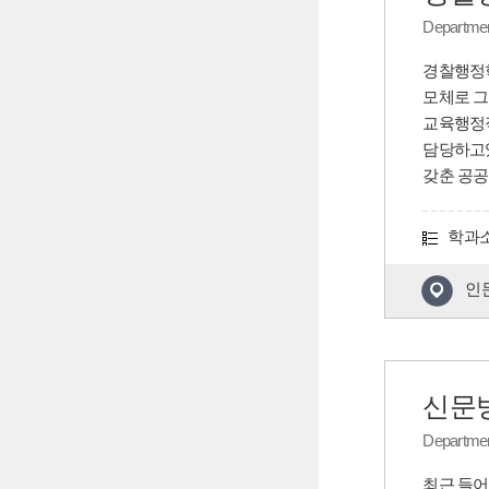
Department
경찰행정학
모체로 그
교육행정직
담당하고있
갖춘 공공
학과
인
신문
Departmen
최근 들어