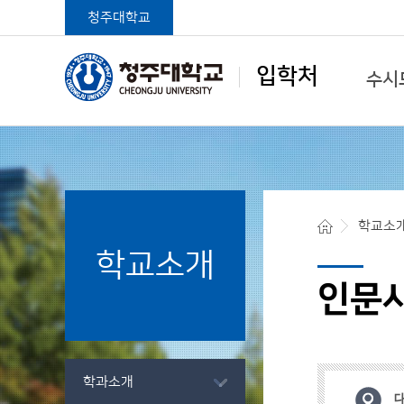
청주대학교
입학처
수시
학생중심 글로벌대학
학교소
학교소개
청주대학교 입학처
인문
학과소개
대