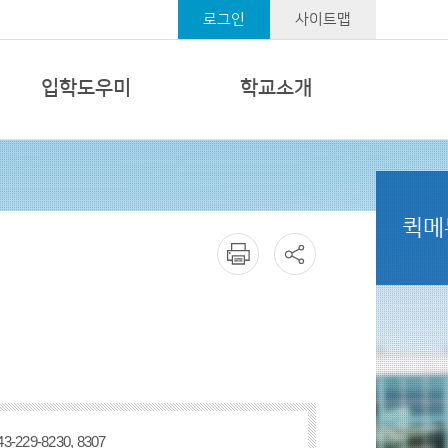
로그인
사이트맵
입학도우미
학교소개
퀵메
43-229-8230, 8307