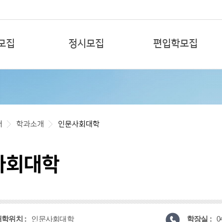
본문 바로가기
모집
정시모집
편입학모집
개
학과소개
인문사회대학
사회대학
학위치 :
학장실 :
인문사회대학
0