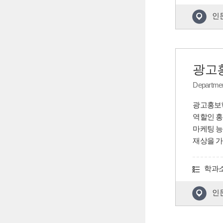
인
광고
Department
광고홍보학
역할인 홍
마케팅 능
재상을 가
학과
인