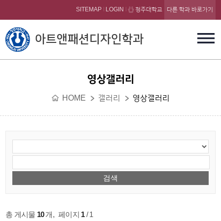
본문 바로가기
SITEMAP
LOGIN
청주대학교
다른 학과 바로가기
아트앤패션디자인학과
영상갤러리
HOME
갤러리
영상갤러리
총 게시물
10
개
,
페이지
1
/ 1