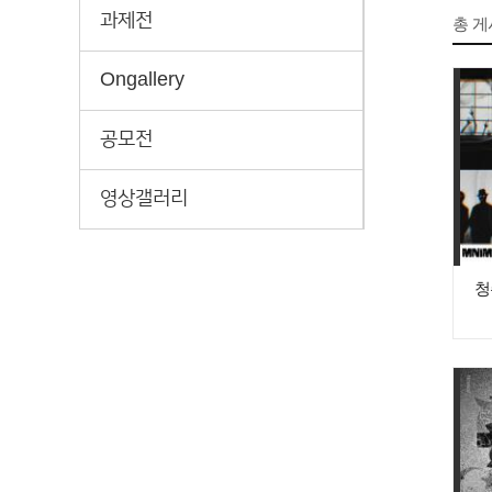
과제전
총 
Ongallery
공모전
영상갤러리
청