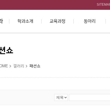
본문 바로가기
SITEMA
과
학과소개
교육과정
동아리
션쇼
OME
갤러리
패션쇼