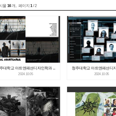
게시물
16
개
,
페이지
1
/ 2
주대학교 아트앤패션디자인학과 ...
청주대학교 아트앤패션디자인
2024.10.05
2024.10.05