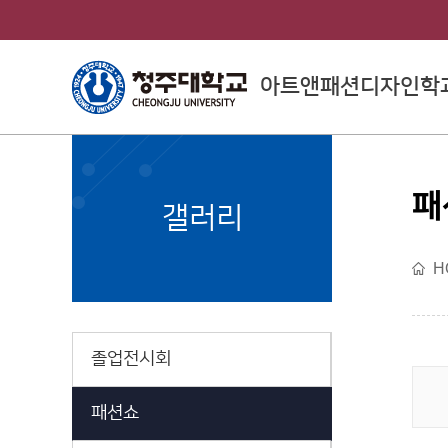
아트앤패션디자인학
패
College of Arts
갤러리
예술대학소개
H
졸업전시회
패션쇼