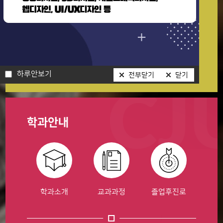
취업정보
하루안보기
전부닫기
닫기
진로취업지원포털 바로가기
하루안보기
전부닫기
닫기
학과안내
학과소개
교과과정
졸업후진로