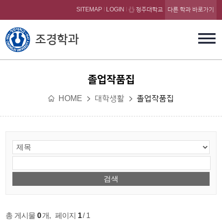
본문 바로가기
SITEMAP
LOGIN
청주대학교
다른 학과 바로가기
조경학과
졸업작품집
HOME
대학생활
졸업작품집
총 게시물
0
개
,
페이지
1
/ 1