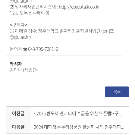
@cju.ac.kr )
② 일자리사업관리시스템 : http://cbjobtalk.co.kr
* 2곳 모두 접수해야함
<구직자>
① 이메일 접수: 청주대학교 일자리창출지원사업단 (smj99
@cju.ac.kr)
문의처 ☎ 043-799-7381~2
작성자
김다빈 (사업단)
목록
이전글
<2025 반도체 엔지니어 수급을 위한 오픈랩> 구직자(졸업 예정자)모집 및 신청 안내
다음글
2024 대학생 온누리상품권 활성화 사업 청주대학교 카드형 온누리상품권 공모전 개최