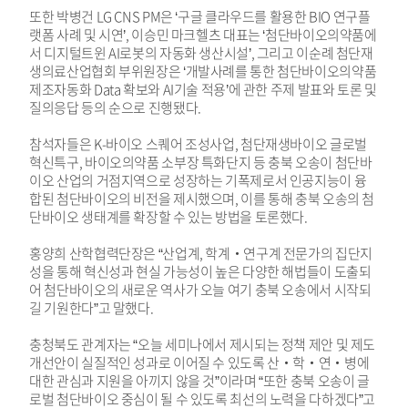
또한 박병건 LG CNS PM은 ‘구글 클라우드를 활용한 BIO 연구플
랫폼 사례 및 시연’, 이승민 마크헬츠 대표는 ‘첨단바이오의약품에
서 디지털트윈 AI로봇의 자동화 생산시설’, 그리고 이순례 첨단재
생의료산업협회 부위원장은 ‘개발사례를 통한 첨단바이오의약품
제조자동화 Data 확보와 AI기술 적용’에 관한 주제 발표와 토론 및
질의응답 등의 순으로 진행됐다.
참석자들은 K-바이오 스퀘어 조성사업, 첨단재생바이오 글로벌
혁신특구, 바이오의약품 소부장 특화단지 등 충북 오송이 첨단바
이오 산업의 거점지역으로 성장하는 기폭제로서 인공지능이 융
합된 첨단바이오의 비전을 제시했으며, 이를 통해 충북 오송의 첨
단바이오 생태계를 확장할 수 있는 방법을 토론했다.
홍양희 산학협력단장은 “산업계, 학계‧연구계 전문가의 집단지
성을 통해 혁신성과 현실 가능성이 높은 다양한 해법들이 도출되
어 첨단바이오의 새로운 역사가 오늘 여기 충북 오송에서 시작되
길 기원한다”고 말했다.
충청북도 관계자는 “오늘 세미나에서 제시되는 정책 제안 및 제도
개선안이 실질적인 성과로 이어질 수 있도록 산‧학‧연‧병에
대한 관심과 지원을 아끼지 않을 것”이라며 “또한 충북 오송이 글
로벌 첨단바이오 중심이 될 수 있도록 최선의 노력을 다하겠다”고