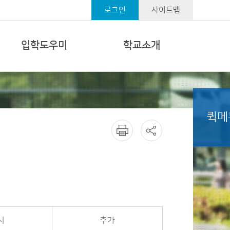
로그인
사이트맵
입학도우미
학교소개
퀵메
시
추가