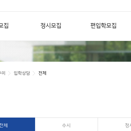
본문 바로가기
모집
정시모집
편입학모집
우미
입학상담
전체
전체
수시
정