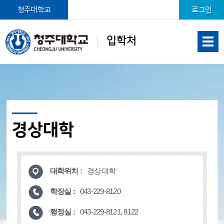
본문 바로가기
청주대학교
로그인
입학처
경상대학
대학위치 :
경상대학
학장실 :
043-229-8120
행정실 :
043-229-8121, 8122