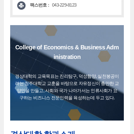
팩스번호 :
043-229-8123
College of Economics & Business Adm
inistration
경상대학의 교육목표는 진리탐구, 덕성함양, 실천봉공이
라는 청주대학교 교훈을 바탕으로
자유정신이 충만한 교
양인을 만들고,
사회와 국가 나아가서는 인류사회가 요
구하는 비즈니스 전문인력을 육성하는데 두고 있다.