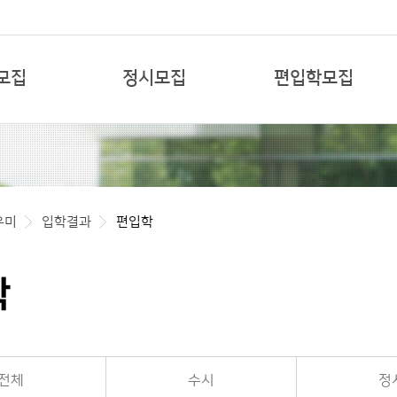
본문 바로가기
모집
정시모집
편입학모집
우미
입학결과
편입학
학
전체
수시
정