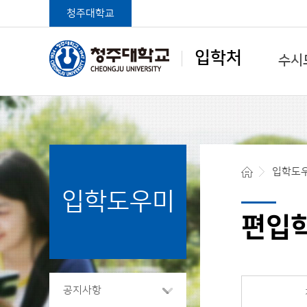
청주대학교
입학처
수시
학생중심 글로벌대학
입학도
입학도우미
청주대학교 입학처
편입
공지사항