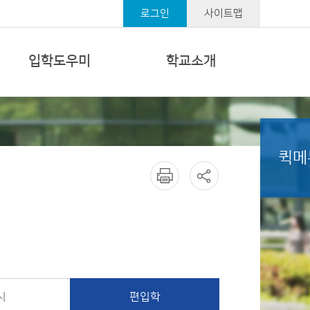
로그인
사이트맵
입학도우미
학교소개
퀵메
시
편입학