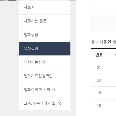
자료실
자주하는 질문
입학상담
총 게시물
21
개
입학결과
번호
입학자료신청
21
입학자료신청확인
20
입학설명회 신청
19
교과/수능성적 산출
18