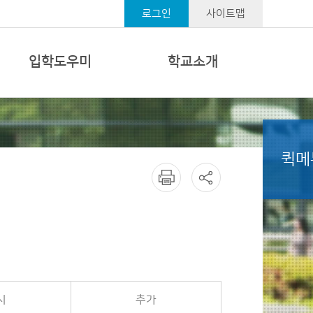
로그인
사이트맵
입학도우미
학교소개
퀵메
시
추가