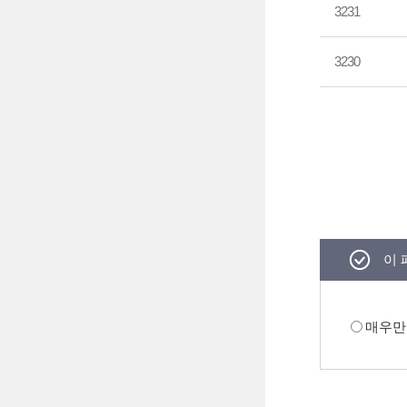
3231
3230
이 
매우만