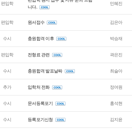
편입학
민혜진
니다.
편입학
원서접수
김은아
수시
충원합격 이후
박승재
편입학
전형료 관련
곽은진
수시
충원합격 발표날짜
최슬아
추가
입학처 전화
정여원
수시
문서등록포기
홍석현
수시
등록포기신청
김지윤