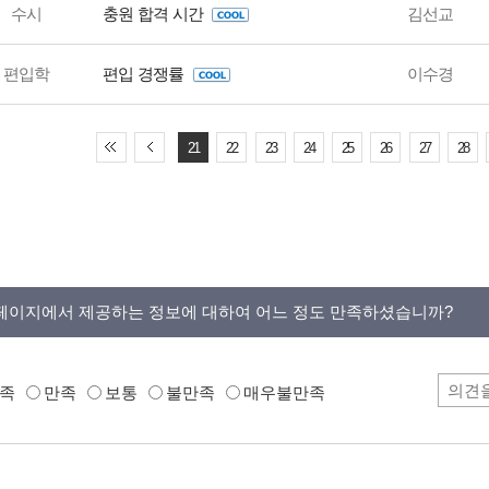
수시
충원 합격 시간
김선교
편입학
편입 경쟁률
이수경
21
22
23
24
25
26
27
28
페이지에서 제공하는 정보에 대하여 어느 정도 만족하셨습니까?
족
만족
보통
불만족
매우불만족