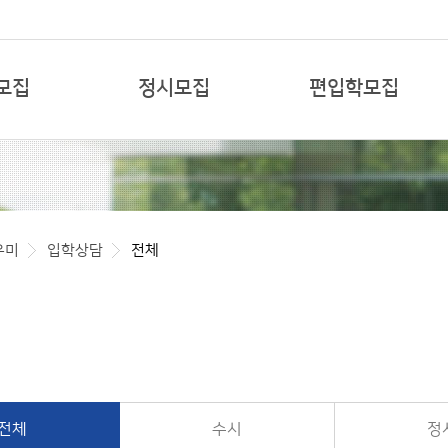
본문 바로가기
모집
정시모집
편입학모집
우미
입학상담
전체
전체
수시
정