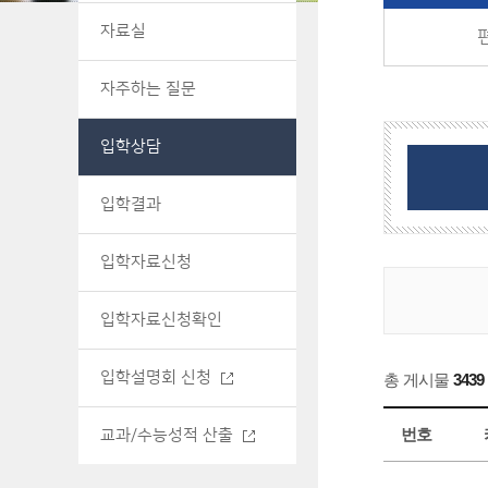
자료실
자주하는 질문
입학상담
입학결과
입학자료신청
입학자료신청확인
입학설명회 신청
총 게시물
3439
번호
교과/수능성적 산출