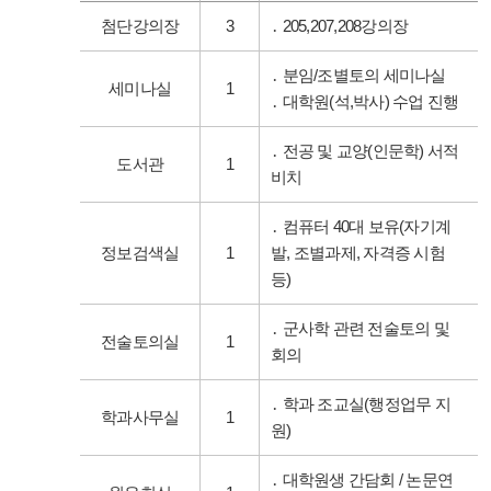
첨단강의장
3
․ 205,207,208강의장
․ 분임/조별토의 세미나실
세미나실
1
․ 대학원(석,박사) 수업 진행
․ 전공 및 교양(인문학) 서적
도서관
1
비치
․ 컴퓨터 40대 보유(자기계
정보검색실
1
발, 조별과제, 자격증 시험
등)
․ 군사학 관련 전술토의 및
전술토의실
1
회의
․ 학과 조교실(행정업무 지
학과사무실
1
원)
․ 대학원생 간담회 / 논문연