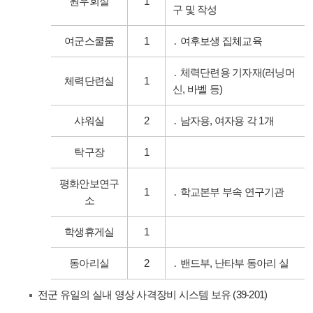
원우회실
1
구 및 작성
여군스쿨룸
1
․ 여후보생 집체교육
․ 체력단련용 기자재(러닝머
체력단련실
1
신, 바벨 등)
샤워실
2
․ 남자용, 여자용 각 1개
탁구장
1
평화안보연구
1
․ 학교본부 부속 연구기관
소
학생휴게실
1
동아리실
2
․ 밴드부, 난타부 동아리 실
전군 유일의 실내 영상 사격장비 시스템 보유 (39-201)