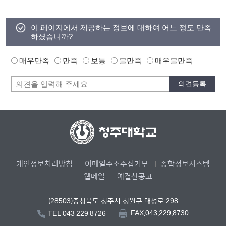
이 페이지에서 제공하는 정보에 대하여 어느 정도 만족
하셨습니까?
매우만족
만족
보통
불만족
매우불만족
개인정보처리방침
이메일주소수집거부
종합정보시스템
웹메일
예결산공고
(28503)충청북도 청주시 청원구 대성로 298
FAX.043.229.8730
TEL.043.229.8726