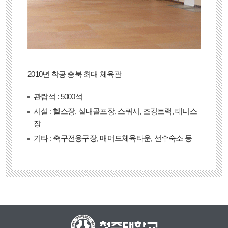
2010년 착공 충북 최대 체육관
관람석 : 5000석
시설 : 헬스장, 실내골프장, 스쿼시, 조깅트랙, 테니스
장
기타 : 축구전용구장, 매머드체육타운, 선수숙소 등