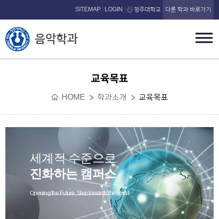
본문 바로가기
SITEMAP
LOGIN
청주대학교
다른 학과 바로가기
음악학과
교육목표
HOME
학과소개
교육목표
세계적 수준으로
진화하는 캠퍼스
Opening the Future, Step towards the world