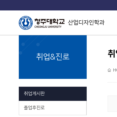
산업디자인학과
취
College of Arts
취업&진로
예술대학소개
H
취업게시판
졸업후진로