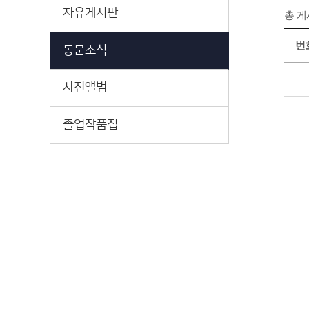
자유게시판
총 
번
동문소식
사진앨범
졸업작품집