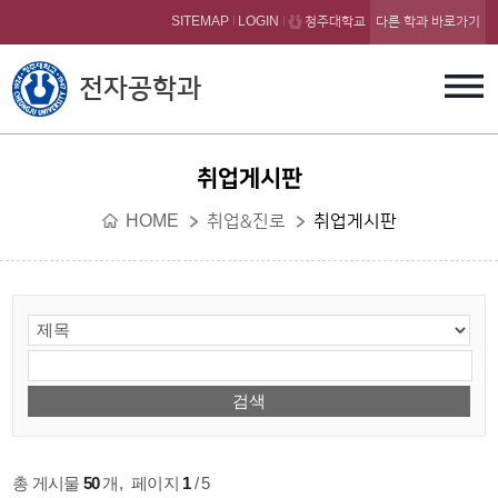
본문 바로가기
SITEMAP
LOGIN
청주대학교
다른 학과 바로가기
전자공학과
취업게시판
HOME
취업&진로
취업게시판
총 게시물
50
개
,
페이지
1
/ 5