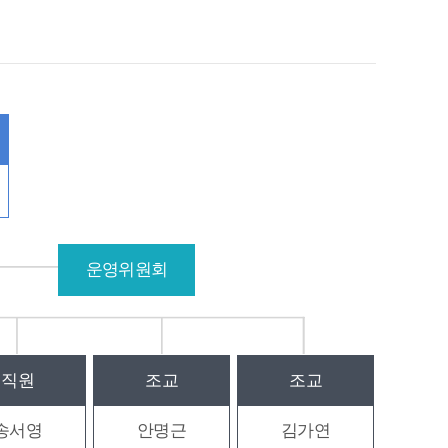
운영위원회
직원
조교
조교
송서영
안명근
김가연