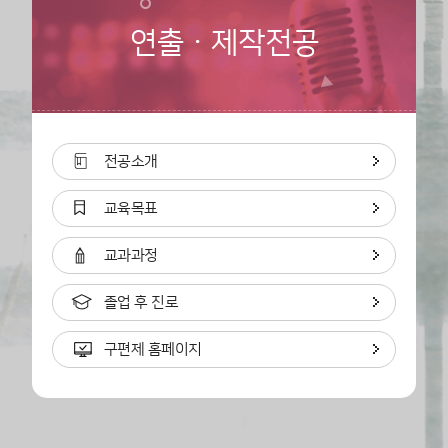
연출ㆍ제작전공
전공소개
교육목표
교과과정
졸업 후 진로
구편제 홈페이지