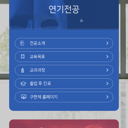
연기전공
전공소개
교육목표
교과과정
졸업 후 진로
구편제 홈페이지