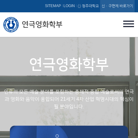
본문 바로가기
SITEMAP
LOGIN
청주대학교
신·구편제 바로가기
연극영화학부
연극영화학부
인류의 모든 예술 분야를 포함하는 총체적 종합 예술로써의
연극
과 영화와 음악이 융합되어 21세기 4차 산업 혁명시대의 핵심이
될 분야입니다.