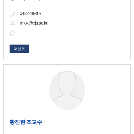
0432298407
miok@cju.ac.kr
더보기
황진현 조교수