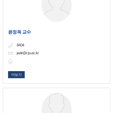
윤정옥 교수
8404
jade@cju.ac.kr
더보기