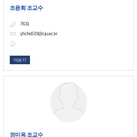
조윤희 조교수
7631
yhcho519@cju.ac.kr
더보기
정미옥 조교수