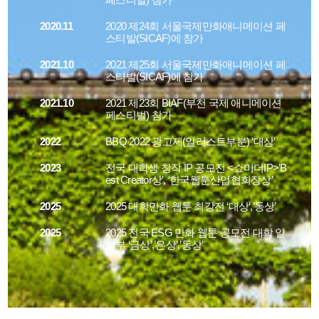
2020.11
2020 제24회 서울국제만화애니메이션 페
스티발(SICAF)에 참가
2021.10
2021 제25회 서울국제만화애니메이션 페
스티발(SICAF)에 참가
2021.10
2021 제23회 BIAF(부천 국제 애니메이션
페스티벌) 참가
2022
BBQ 2022 광고제(일러스트부분) ‘대상’
2023
전국 대학생 창작 IP 공모전 <쇼미더IP>’B
est Creator상’, ‘한국웹툰산업협회장상’
2025
2025 대학만화 웹툰 최강전 ‘대상‘,’동상’
2025
2025 전국 ESG 만화 웹툰 공모전 대학 일
반부 ‘금상’,’은상’,’동상’