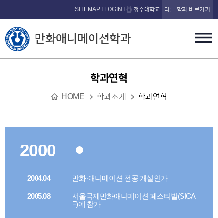
본문 바로가기
SITEMAP
LOGIN
청주대학교
다른 학과 바로가기
만화애니메이션학과
학과연혁
HOME
학과소개
학과연혁
2000
2004.04
만화·애니메이션 전공 개설인가
2005.08
서울국제만화애니메이션 페스티발(SICA
F)에 참가