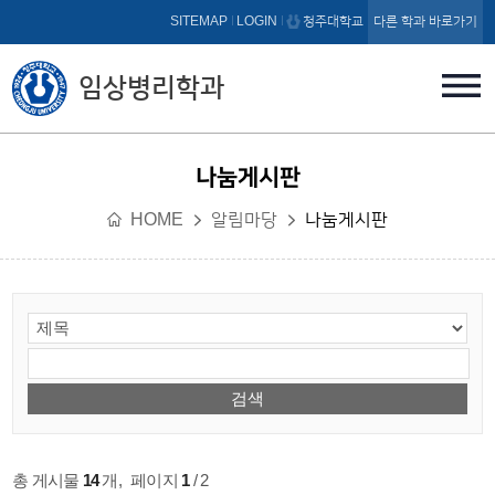
본문 바로가기
SITEMAP
LOGIN
청주대학교
다른 학과 바로가기
임상병리학과
나눔게시판
HOME
알림마당
나눔게시판
총 게시물
14
개
,
페이지
1
/ 2