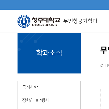
무인항공기학과
무
Department Directly
학과소식
Managed By CJU
H
직할학부소개
공지사항
장학/대회/행사