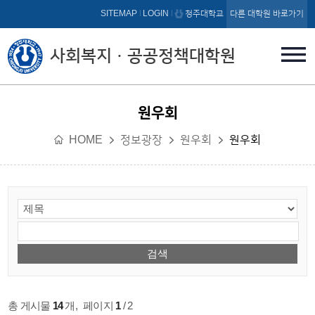
본문 바로가기
SITEMAP
LOGIN
청주대학교
다른 대학원 바로가기
사회복지ㆍ공공정책대학원
원우회
HOME
정보광장
원우회
원우회
총 게시물
14
개
,
페이지
1
/ 2