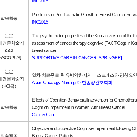
INC2015
Predictors of Posttraumatic Growth in Breast Cancer Survi
학술활동
INC2015
논문
The psychometric properties of the Korean version of the fu
제전문학술지
assessment of cancer therapy-cognitive (FACT-Cog) in Kor
(SCI
breast cancer
/SCOPUS)
SUPPORTIVE CARE IN CANCER [SPRINGER]
논문
일차 치료종료 후 유방암환자의 디스트레스와 영향요인
내전문학술지
Asian Oncology Nursing [대한종양간호학회]
(KCI급)
Effects of Cognition-Behavioral Intervention for Chemother
학술활동
Cognition Impairment in Women With Breast Cancer
Cancer Care
Objective and Subjective Cognitive Impairment following C
학술활동
Breast Cancer Patients