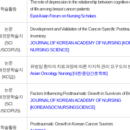
The role of depression in the relationship between cognitive 
학술활동
of life among breast cancer patients
East Asian Forum on Nursing Scholars
논문
Development and Validation of the Cancer-Specific Posttr
제전문학술지
Inventory
(SCI
JOURNAL OF KOREAN ACADEMY OF NURSING [K
/SCOPUS)
NURSING SCIENCE]
논문
유방암 환자의 치료과정에 따른 지지적 관리 요구도의 
내전문학술지
Asian Oncology Nursing [대한종양간호학회]
(KCI급)
논문
Factors Influencing Posttraumatic Growth in Survivors of 
제전문학술지
JOURNAL OF KOREAN ACADEMY OF NURSING
(SCI
[KOREANSOCNURSINGSCIENCE]
/SCOPUS)
Posttraumatic Growth in Korean Cancer Suvirors
학술활동