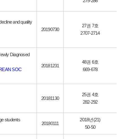
275-286
decline and quality
27권 7호
20190730
2707-2714
Newly Diagnosed
48권 6호
20181231
OREAN SOC
669-678
25권 4호
20181130
282-292
ege students
2018년(21)
20180111
50-50