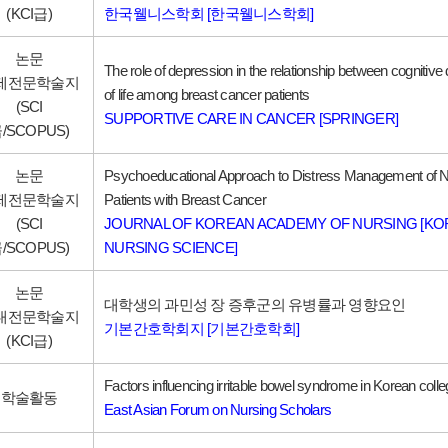
(KCI급)
한국웰니스학회 [한국웰니스학회]
논문
The role of depression in the relationship between cognitive 
제전문학술지
of life among breast cancer patients
(SCI
SUPPORTIVE CARE IN CANCER [SPRINGER]
/SCOPUS)
논문
Psychoeducational Approach to Distress Management of 
제전문학술지
Patients with Breast Cancer
(SCI
JOURNAL OF KOREAN ACADEMY OF NURSING [K
/SCOPUS)
NURSING SCIENCE]
논문
대학생의 과민성 장 증후군의 유병률과 영향요인
내전문학술지
기본간호학회지 [기본간호학회]
(KCI급)
Factors influencing irritable bowel syndrome in Korean coll
학술활동
East Asian Forum on Nursing Scholars