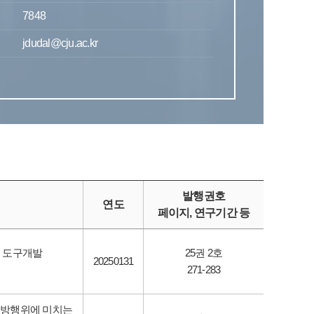
7848
jdudal@cju.ac.kr
발행권호
연도
페이지, 연구기간 등
 도구개발
25권 2호
20250131
271-283
예방행위에 미치는