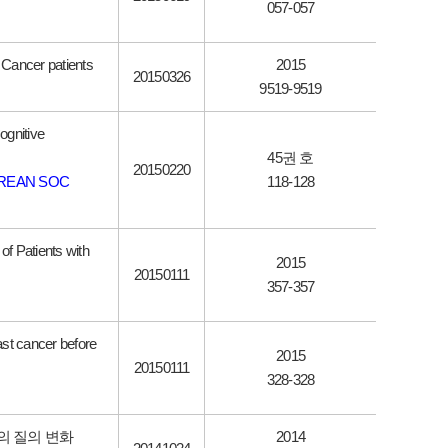
057-057
 Cancer patients
2015
20150326
9519-9519
ognitive
45권 호
20150220
OREAN SOC
118-128
f Patients with
2015
20150111
357-357
st cancer before
2015
20150111
328-328
의 질의 변화
2014