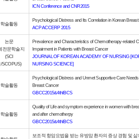
ICN Conference and CNR2015
Psychological Distress and Its Correlation in Korean Breast
학술활동
ACP ACCERP 2015
논문
Prevalence and Characteristics of Chemotherapy-related C
제전문학술지
Impairment in Patients with Breast Cancer
(SCI
JOURNAL OF KOREAN ACADEMY OF NURSING [K
/SCOPUS)
NURSING SCIENCE]
Psychological Distress and Unmet Supportive Care Needs o
학술활동
Breast Cancer
GBCC2015&4thIBCS
Quality of Life and symptom experience in women with brea
학술활동
and after chemotherpy
GBCC2015&4thIBCS
보조적 항암요법을 받는 유방암 환자의 증상 경험 및 삶