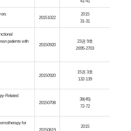
41-41
vors
2015
20151022
31-31
nctional
ean patients with
23권 9호
20150920
2695-2703
15권 3호
20150920
132-139
apy-Related
38(45)
20150708
72-72
hemotherapy for
2015
20150619