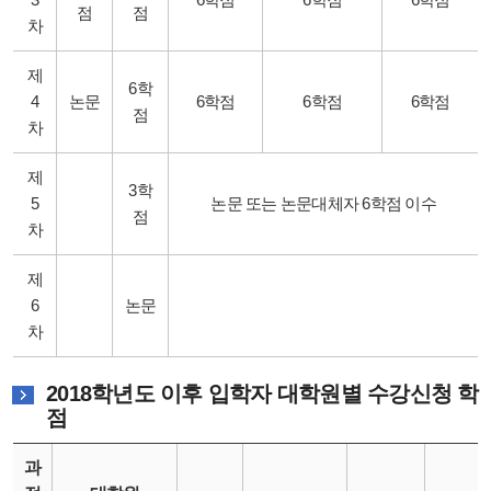
점
점
차
제
6학
4
논문
6학점
6학점
6학점
점
차
제
3학
5
논문 또는 논문대체자 6학점 이수
점
차
제
6
논문
차
2018학년도 이후 입학자 대학원별 수강신청 학
점
과