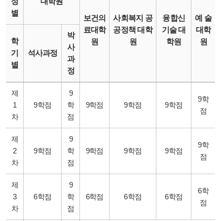
정
대학원
별
보건의
사회복지 공
융합신
예 술
료대학
공정책 대학
기술 대
대학
박
학
원
원
학원
원
사
기
석사과정
과
별
정
제
9
9학
1
9학점
학
9학점
9학점
9학점
점
차
점
제
9
9학
2
9학점
학
9학점
9학점
9학점
점
차
점
제
9
6학
3
6학점
학
6학점
6학점
6학점
점
차
점