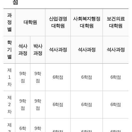
점
과
산업경영
사회복지행정
보건의료
정
대학원
대학원
대학원
대학원
별
학
석사
박사
기
석사과정
석사과정
석사과정
과정
과정
별
제
9학
9학
1
6학점
6학점
6학점
점
점
차
제
9학
9학
2
6학점
6학점
6학점
점
점
차
제
6학
9학
3
6학점
6학점
6학점