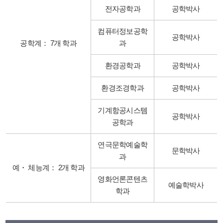
전자공학과
공학박사
컴퓨터정보공학
공학박사
공학계： 7개 학과
과
환경공학과
공학박사
환경조경학과
공학박사
기계항공시스템
공학박사
공학과
연극문학예술학
문학박사
과
예・ 체능계： 2개 학과
영화언론콘텐츠
예술학박사
학과