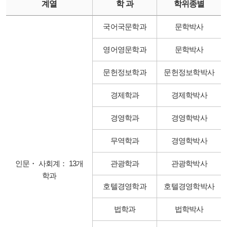
계열
학 과
학위종별
국어국문학과
문학박사
영어영문학과
문학박사
문헌정보학과
문헌정보학박사
경제학과
경제학박사
경영학과
경영학박사
무역학과
경영학박사
인문・ 사회계： 13개
관광학과
관광학박사
학과
호텔경영학과
호텔경영학박사
법학과
법학박사