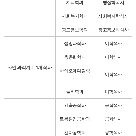
지적학과
행정학석사
사회복지학과
사회복지학석사
광고홍보학과
광고홍보학석사
생명과학과
이학석사
응용화학과
이학석사
자연 과학계： 4개 학과
바이오메디컬학
이학석사
과
물리학과
이학석사
건축공학과
공학석사
토목환경공학과
공학석사
전자공학과
공학석사