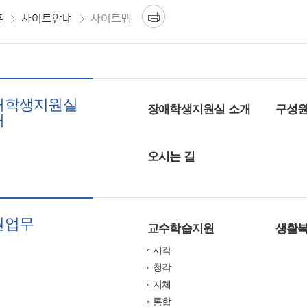
홈
사이트안내
사이트맵
애학생지원실
장애학생지원실 소개
구성원
개
오시는 길
원업무
교수학습지원
생활
시각
청각
지체
통합