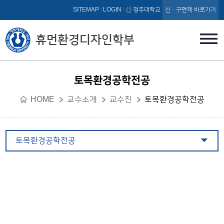
본문 바로가기
SITEMAP
LOGIN
청주대학교
신·구편제 바로가기
휴먼환경디자인학부
토목환경공학전공
HOME
교수소개
교수진
토목환경공학전공
토목환경공학전공