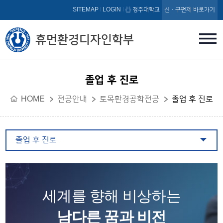
본문 바로가기
SITEMAP
LOGIN
청주대학교
신·구편제 바로가기
휴먼환경디자인학부
졸업 후 진로
HOME
전공안내
토목환경공학전공
졸업 후 진로
졸업 후 진로
세계를 향해 비상하는
남다른 꿈과 비전