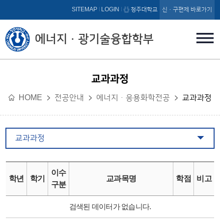
본문 바로가기
SITEMAP
LOGIN
청주대학교
신·구편제 바로가기
에너지ㆍ광기술융합학부
교과과정
HOME
전공안내
에너지ㆍ응용화학전공
교과과정
교과과정
이수
학년
학기
교과목명
학점
비고
구분
검색된 데이터가 없습니다.