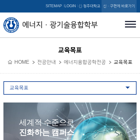
본문 바로가기
SITEMAP
LOGIN
청주대학교
신·구편제 바로가기
에너지ㆍ광기술융합학부
교육목표
HOME
전공안내
에너지융합공학전공
교육목표
교육목표
세계적 수준으로
진화하는 캠퍼스